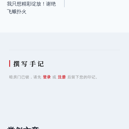
我只想精彩绽放！谢绝
导
飞蛾扑火
航
撰 写 手 记
暗房门已锁，请先
登录
或
注册
后留下您的印记。