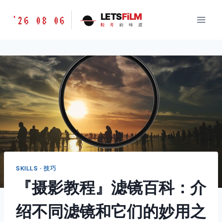
跳
胶
LETS
FiLM
'26 08 06
到
胶
片
的
味
道
片
内
的
容
味
道
LETSFILM
SKILLS · 技巧
『摄影教程』滤镜百科：介
绍不同滤镜和它们的妙用之