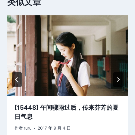
类似文章
[15448] 午间骤雨过后，传来芬芳的夏
日气息
作者
ruru
2017 年 9 月 4 日