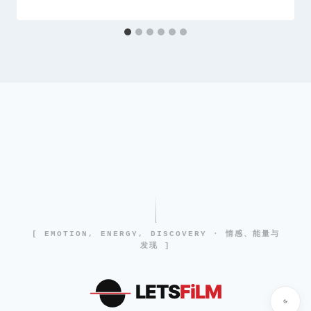
[ EMOTION, ENERGY, DISCOVERY · 情感、能量与
发现 ]
LETS
FiLM