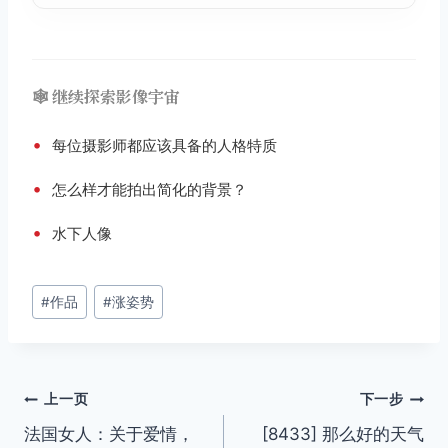
🕸️ 继续探索影像宇宙
•
每位摄影师都应该具备的人格特质
•
怎么样才能拍出简化的背景？
•
水下人像
文
#
作品
#
涨姿势
章
标
签：
文
上一页
下一步
法国女人：关于爱情，
[8433] 那么好的天气
章