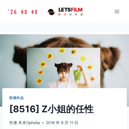
跳
胶
LETS
FiLM
'26 08 08
到
胶
片
的
味
道
片
内
的
容
味
道
LETSFILM
投稿作品
[8516] Z小姐的任性
作者
木木Ophelia
2016 年 8 月 11 日