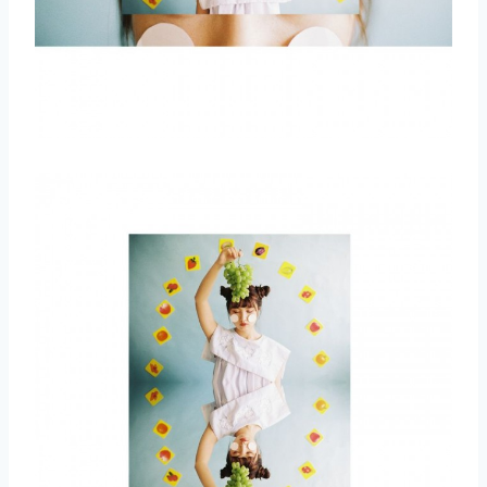
取消
搜索