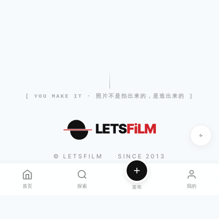
[ YOU MAKE IT · 照片不是拍出来的，是造出来的 ]
LETS
FiLM
© LETSFILM
SINCE 2013
|
首页
探索
我的
发布