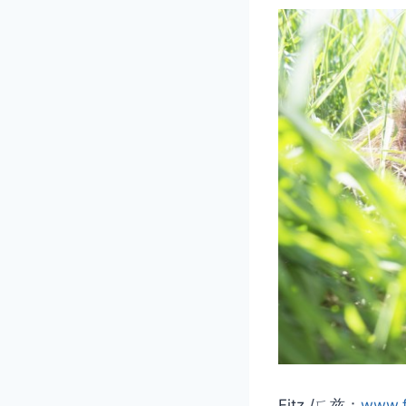
Fitz./ㄈ兹：
www.f