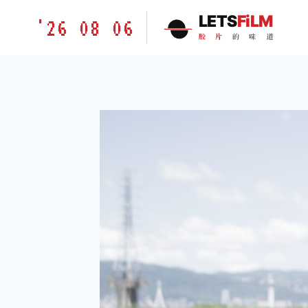
跳
胶
LETS
FiLM
'26 08 06
到
片
胶
片
的
味
道
内
的
容
味
道
LETSFILM