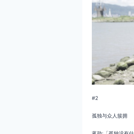
#2
孤独与众人簇拥
蒋勋:「孤独没有