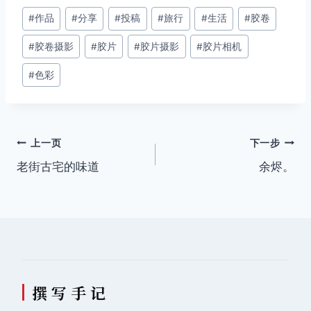
文
#
作品
#
分享
#
投稿
#
旅行
#
生活
#
胶卷
章
#
胶卷摄影
#
胶片
#
胶片摄影
#
胶片相机
标
签：
#
色彩
文
上一页
下一步
老街古宅的味道
余烬。
章
导
航
撰 写 手 记