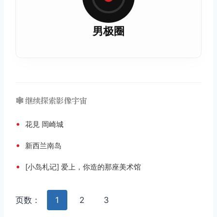
男极圈
🕸️ 继续探索影像宇宙
•
花見 岡崎城
•
新西兰南岛
•
[小岛札记] 爱上，你造的那座美术馆
页数：
1
2
3