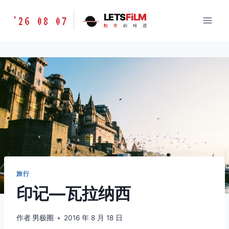
跳
胶
LETS
FiLM
'26 08 07
到
胶
片
的
味
道
片
内
的
容
味
道
LETSFILM
旅行
印记—瓦拉纳西
作者
男极圈
2016 年 8 月 18 日