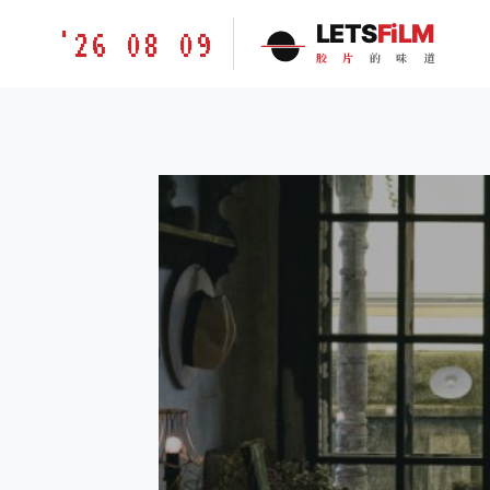
跳
胶
LETS
FiLM
'26 08 09
到
片
胶
片
的
味
道
内
的
容
味
道
LETSFILM