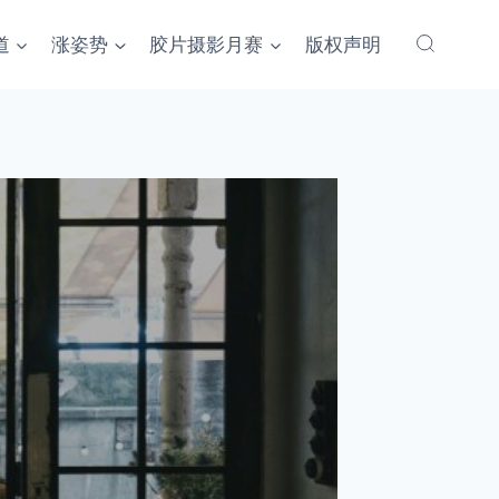
道
涨姿势
胶片摄影月赛
版权声明