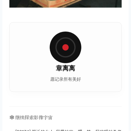
章离离
愿记录所有美好
🕸️ 继续探索影像宇宙