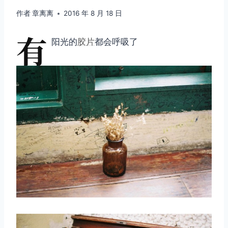
作者
章离离
2016 年 8 月 18 日
有
阳光的
胶片
都会呼吸了