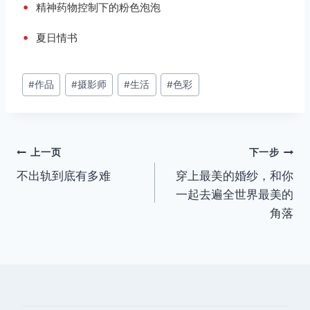
•
精神药物控制下的粉色泡泡
•
夏日情书
文
#
作品
#
摄影师
#
生活
#
色彩
章
标
签：
文
上一页
下一步
不出轨到底有多难
穿上最美的婚纱，和你
章
一起去遍全世界最美的
导
角落
航