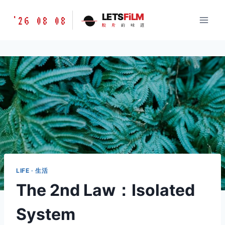
跳
胶
LETS
FiLM
'26 08 08
到
胶
片
的
味
道
片
内
的
容
味
道
LETSFILM
LIFE · 生活
The 2nd Law：Isolated
System