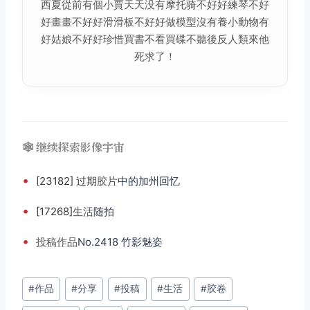
西夏從前有個小賈天天没有摩托骑不好好練琴不好
好畫畫不好好滑滑板不好好做模型沒有養小動物有
好姑娘不好好珍惜買書不看買碟不聽後反人類來他
死求了！
🕸️ 继续探索影像宇宙
•
[23182] 过期
胶片
中的加州回忆
•
[17268]
生活
随拍
•
投稿
作品
No.2418 竹影魅姿
文
#
作品
#
分享
#
投稿
#
生活
#
胶卷
章