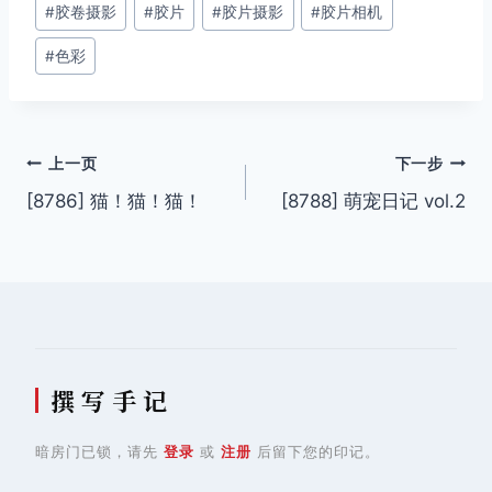
#
胶卷摄影
#
胶片
#
胶片摄影
#
胶片相机
标
签：
#
色彩
文
上一页
下一步
[8786] 猫！猫！猫！
[8788] 萌宠日记 vol.2
章
导
航
撰 写 手 记
暗房门已锁，请先
登录
或
注册
后留下您的印记。