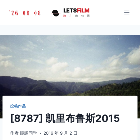
跳
胶
LETS
FiLM
'26 08 06
到
胶
片
的
味
道
片
内
的
容
味
道
LETSFILM
投稿作品
[8787] 凯里布鲁斯2015
作者
焜耀同学
2016 年 9 月 2 日