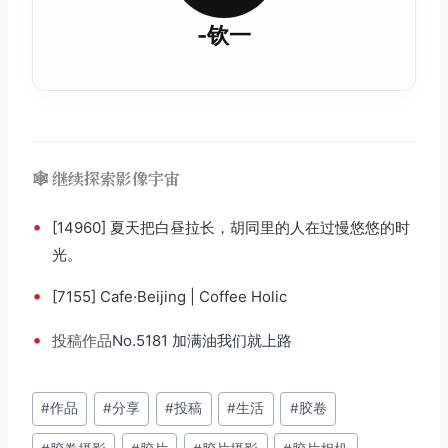
-钦一
🕸️ 继续探索影像宇宙
•
[14960] 夏天把白昼拉长，胡同里的人在过慢悠悠的时
光。
•
[7155] Cafe·Beijing | Coffee Holic
•
投稿
作品
No.5181 加满油我们就上路
文
#
作品
#
分享
#
投稿
#
生活
#
胶卷
章