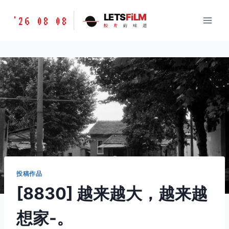
跳
胶
LETS
FiLM
'26 08 08
到
胶
片
的
味
道
片
内
的
容
味
道
LETSFILM
投稿作品
[8830] 越来越大，越来越
想家-。