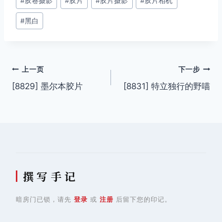
#
胶卷摄影
#
胶片
#
胶片摄影
#
胶片相机
标
签：
#
黑白
文
上一页
下一步
[8829] 墨尔本胶片
[8831] 特立独行的野喵
章
导
航
撰 写 手 记
暗房门已锁，请先
登录
或
注册
后留下您的印记。