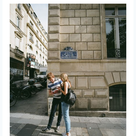
取消
搜索