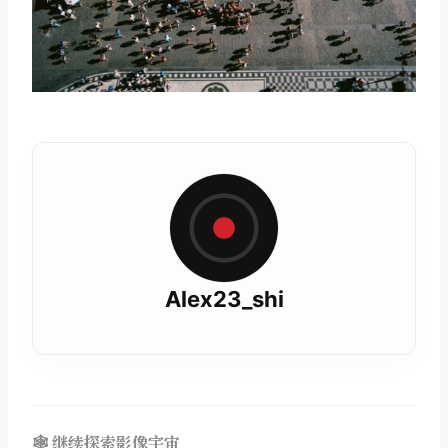
Alex23_shi
🕸️ 继续探索影像宇宙