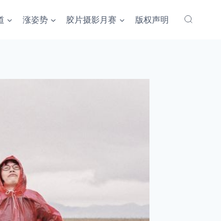
道
涨姿势
胶片摄影月赛
版权声明