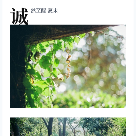
诚
然至醒 夏末