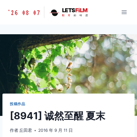
跳
胶
LETS
FiLM
'26 08 07
到
胶
片
的
味
道
片
内
的
容
味
道
LETSFILM
投稿作品
[8941] 诚然至醒 夏末
作者
丘田君
2016 年 9 月 11 日