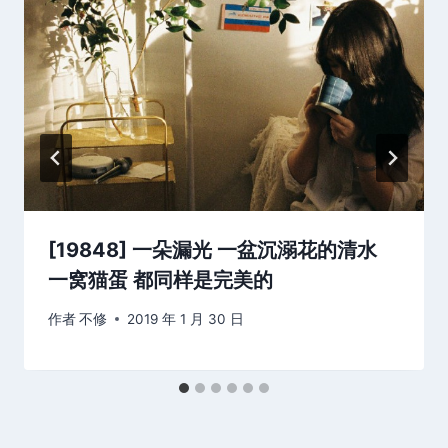
[19848] 一朵漏光 一盆沉溺花的清水
一窝猫蛋 都同样是完美的
作者
不修
2019 年 1 月 30 日