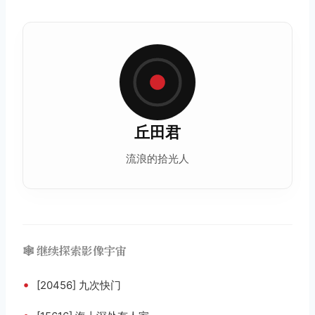
丘田君
流浪的拾光人
🕸️ 继续探索影像宇宙
•
[20456] 九次快门