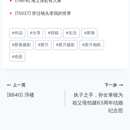
•
[15616] 海上深处有人家
•
[15037] 穿过镜头里我的世界
文
#
作品
#
分享
#
投稿
#
生活
#
胶卷
章
#
胶卷摄影
#
胶片
#
胶片摄影
#
胶片相机
标
签：
#
色彩
文
上一页
下一步
[8940] 浮楼
执子之手，孙女掌镜为
章
祖父母拍摄63周年结婚
导
纪念照
航