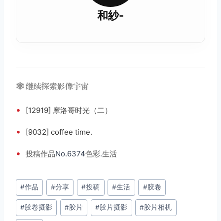
和紗-
🕸️ 继续探索影像宇宙
•
[12919] 摩洛哥时光（二）
•
[9032] coffee time.
•
投稿
作品
No.6374
色彩
.
生活
文
#
作品
#
分享
#
投稿
#
生活
#
胶卷
章
#
胶卷摄影
#
胶片
#
胶片摄影
#
胶片相机
标