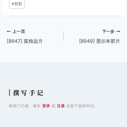
签：
#
色彩
文
上一页
下一步
[8947] 孤独远方
[8949] 墨尔本胶片
章
导
航
撰 写 手 记
暗房门已锁，请先
登录
或
注册
后留下您的印记。