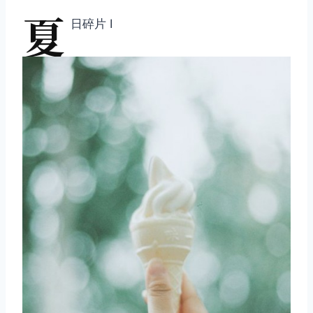
夏
日碎片 Ⅰ