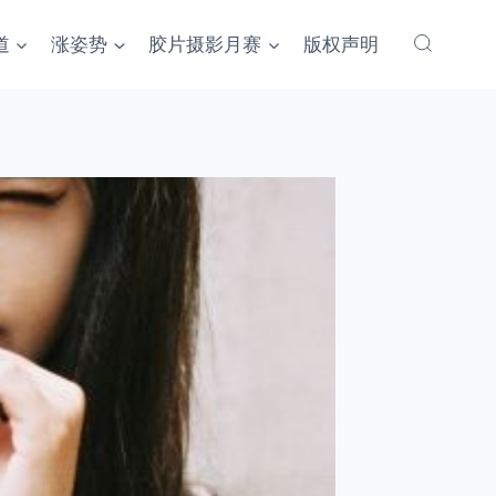
道
涨姿势
胶片摄影月赛
版权声明