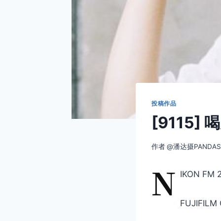
投稿作品
[9115
作者
@潘达摄PANDA
N
IKON FM 
FUJIFILM