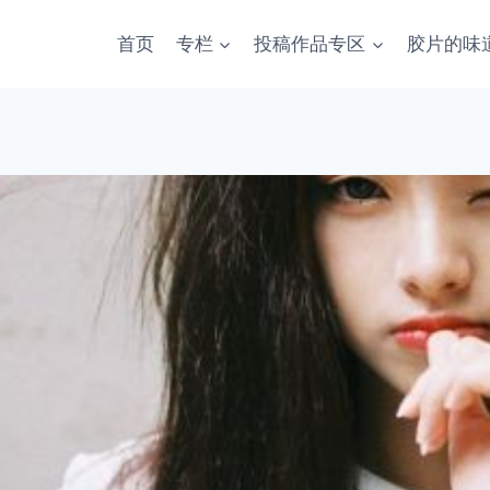
首页
专栏
投稿作品专区
胶片的味