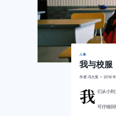
人像
我与校服
作者
冯大葱
2016 年
我
们从小到
可仔细回