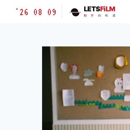
跳
胶
LETS
FiLM
'26 08 09
到
片
胶
片
的
味
道
内
的
容
味
道
LETSFILM