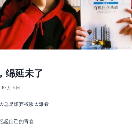
，绵延未了
 10 月 5 日
大总是嫌弃校服太难看
忆起自己的青春