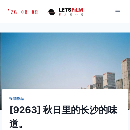
跳
胶
LETS
FiLM
'26 08 08
到
胶
片
的
味
道
片
内
的
容
味
道
LETSFILM
投稿作品
[9263] 秋日里的长沙的味
道。