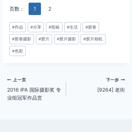
页数：
1
2
文
#
作品
#
分享
#
投稿
#
生活
#
胶卷
章
#
胶卷摄影
#
胶片
#
胶片摄影
#
胶片相机
标
签：
#
色彩
文
上一页
下一步
2016 IPA 国际摄影奖 专
[9264] 老街
章
业组冠军作品赏
导
航