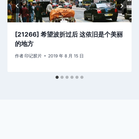
[21266] 希望波折过后 这依旧是个美丽
的地方
作者
印记胶片
2019 年 8 月 15 日