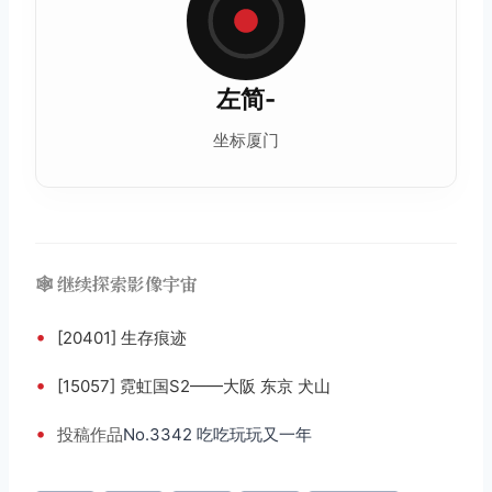
左简-
坐标厦门
🕸️ 继续探索影像宇宙
•
[20401] 生存痕迹
•
[15057] 霓虹国S2——大阪 东京 犬山
•
投稿
作品
No.3342 吃吃玩玩又一年