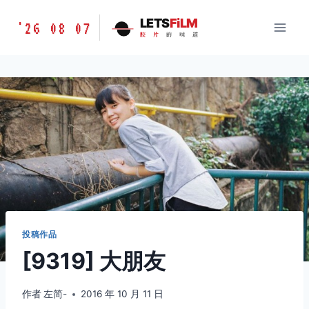
跳
胶
LETS
FiLM
'26 08 07
到
胶
片
的
味
道
片
内
的
容
味
道
LETSFILM
投稿作品
[9319] 大朋友
作者
左简-
2016 年 10 月 11 日