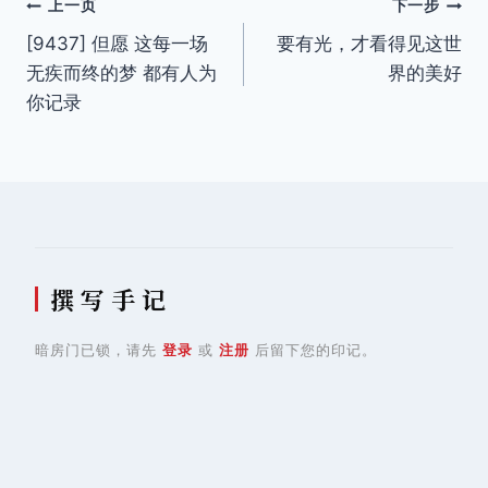
文
上一页
下一步
[9437] 但愿 这每一场
要有光，才看得见这世
章
无疾而终的梦 都有人为
界的美好
导
你记录
航
撰 写 手 记
暗房门已锁，请先
登录
或
注册
后留下您的印记。