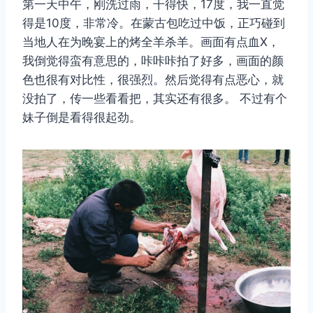
第一天中午，刚洗过雨，干得快，17度，我一直觉
得是10度，非常冷。在蒙古包吃过中饭，正巧碰到
当地人在为晚宴上的烤全羊杀羊。画面有点血X，
我倒觉得蛮有意思的，咔咔咔拍了好多，画面的颜
色也很有对比性，很强烈。然后觉得有点恶心，就
没拍了，传一些看看把，其实还有很多。 不过有个
妹子倒是看得很起劲。