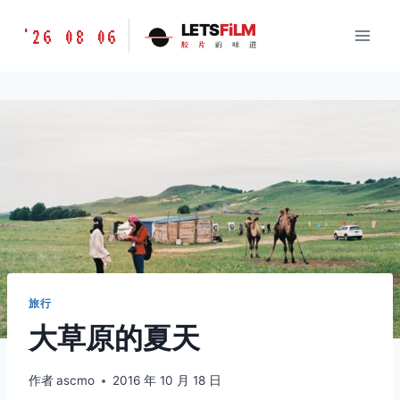
跳
胶
LETS
FiLM
'26 08 06
到
胶
片
的
味
道
片
内
的
容
味
道
LETSFILM
旅行
大草原的夏天
作者
ascmo
2016 年 10 月 18 日