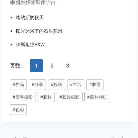
🕸️ 继续探索影像宇宙
•
喀纳斯的秋天
•
阳光沐浴下的石头花园
•
伊斯坦堡B&W
页数：
1
2
3
文
#
作品
#
分享
#
投稿
#
生活
#
胶卷
章
#
胶卷摄影
#
胶片
#
胶片摄影
#
胶片相机
标
签：
#
色彩