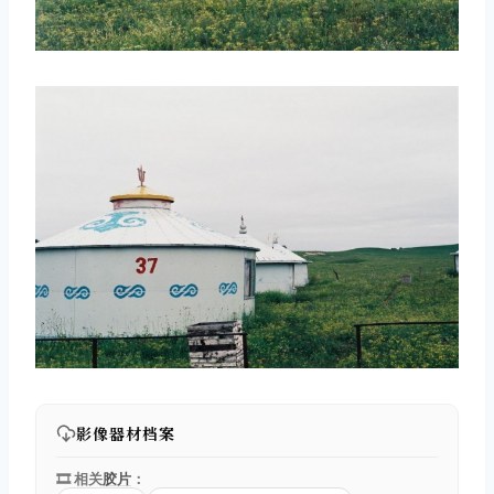
影像器材档案
🎞️ 相关
胶片
：