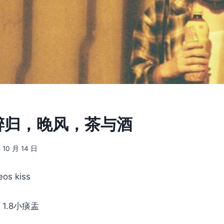
] 醉归，晚风，茶与酒
 10 月 14 日
s kiss
 1.8小痰盂