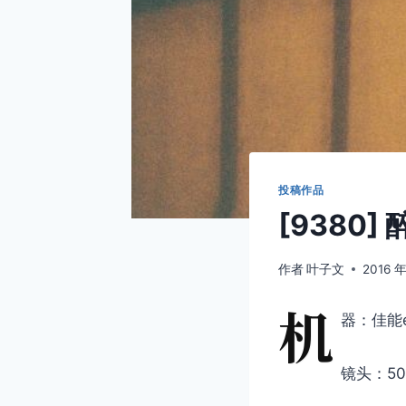
投稿作品
[9380
作者
叶子文
2016 年
机
器：佳能eo
镜头：50