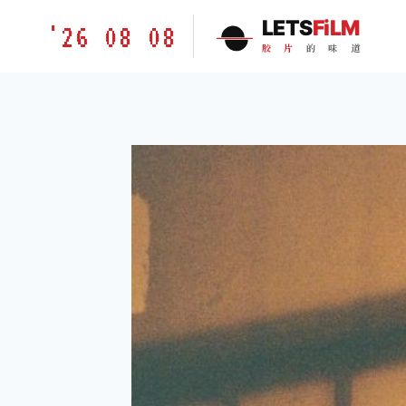
跳
胶
LETS
FiLM
'26 08 08
到
片
胶
片
的
味
道
内
的
容
味
道
LETSFILM