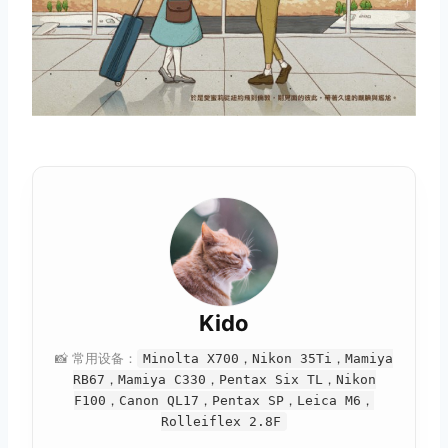
Kido
📸 常用设备：
Minolta X700，Nikon 35Ti，Mamiya
RB67，Mamiya C330，Pentax Six TL，Nikon
F100，Canon QL17，Pentax SP，Leica M6，
Rolleiflex 2.8F