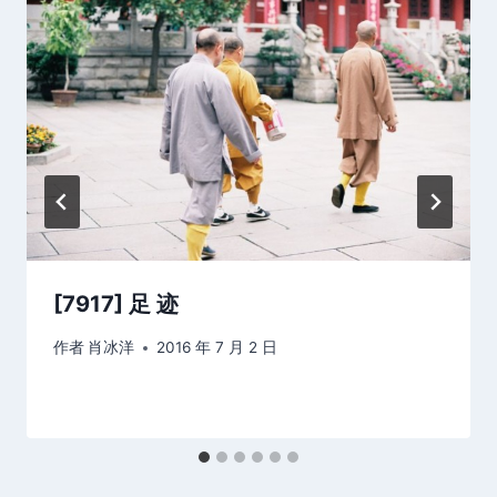
[7917] 足 迹
作者
肖冰洋
2016 年 7 月 2 日