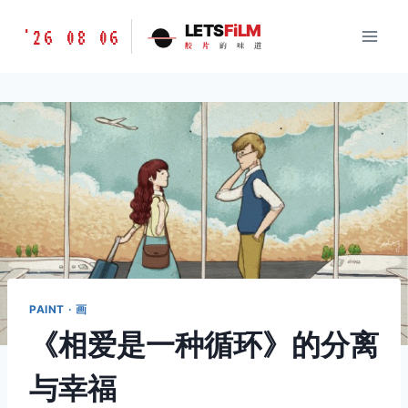
跳
胶
LETS
FiLM
'26 08 06
到
胶
片
的
味
道
片
内
的
容
味
道
LETSFILM
PAINT · 画
《相爱是一种循环》的分离
与幸福