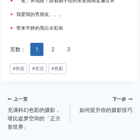
•
「食」界地图！跟着她手绘的美食插画走遍世界
•
我爱我的男朋友。。。
•
带来平静的黑白水彩画
页数：
1
2
3
文
#
作品
#
生活
#
色彩
章
标
签：
文
上一页
下一步
充满科幻色彩的摄影，
如何提升你的摄影技巧
章
堪比盗梦空间的「正方
导
形世界」