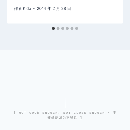
作者
Kido
2014 年 2 月 28 日
[ NOT GOOD ENOUGH, NOT CLOSE ENOUGH · 不
够好是因为不够近 ]