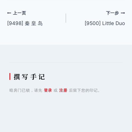
文
上一页
下一步
[9498] 秦 皇 岛
[9500] Little Duo
章
导
航
撰 写 手 记
暗房门已锁，请先
登录
或
注册
后留下您的印记。