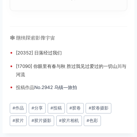
🕸️ 继续探索影像宇宙
•
[20352] 日落经过我们
•
[17090] 你眼里有春与秋 胜过我见过爱过的一切山川与
河流
•
投稿
作品
No.2942 乌镇—旅拍
文
#
作品
#
分享
#
投稿
#
胶卷
#
胶卷摄影
章
#
胶片
#
胶片摄影
#
胶片相机
#
色彩
标
签：