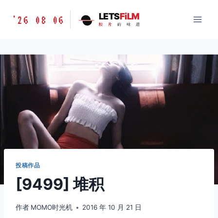
跳
胶
LETS
FiLM
'26 08 06
到
胶
片
的
味
道
片
内
的
容
味
道
LETSFILM
投稿作品
[9499] 堆积
作者
MOMO时光机
2016 年 10 月 21 日