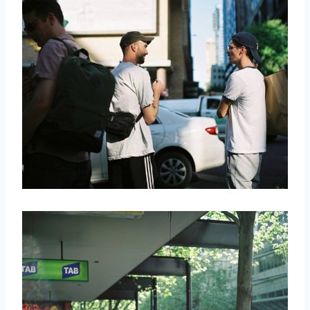
取消
搜索