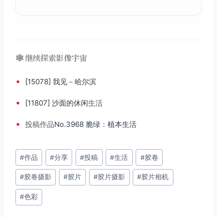
🕸️ 继续探索影像宇宙
•
[15078] 我见－哈尔滨
•
[11807] 沙面的休闲
生活
•
投稿
作品
No.3968 脆绿：植本生活
文
#
作品
#
分享
#
投稿
#
生活
#
胶卷
章
#
胶卷摄影
#
胶片
#
胶片摄影
#
胶片相机
标
签：
#
色彩