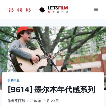
跳
胶
LETS
FiLM
'26 08 06
到
胶
片
的
味
道
片
内
的
容
味
道
LETSFILM
投稿作品
[9614] 墨尔本年代感系列
作者
毛阿酥
2016 年 10 月 29 日