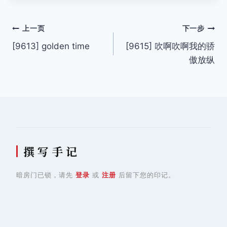
文
上一页
下一步
[9613] golden time
[9615] 吹啊吹啊我的骄
章
傲放纵
导
航
撰 写 手 记
暗房门已锁，请先
登录
或
注册
后留下您的印记。