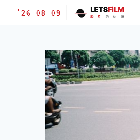
跳
胶
LETS
FiLM
'26 08 09
到
片
胶
片
的
味
道
内
的
容
味
道
LETSFILM