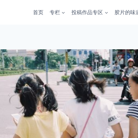
首页
专栏
投稿作品专区
胶片的味