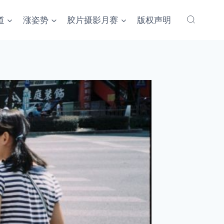
道
涨姿势
胶片摄影月赛
版权声明