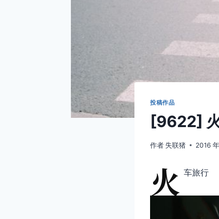
投稿作品
[9622]
作者
失联猪
2016 年
火
车旅行