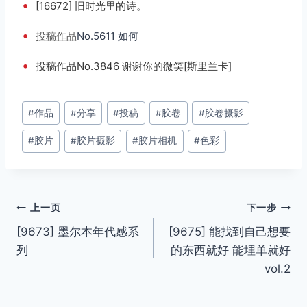
•
[16672] 旧时光里的诗。
•
投稿
作品
No.5611 如何
•
投稿作品No.3846 谢谢你的微笑[斯里兰卡]
文
#
作品
#
分享
#
投稿
#
胶卷
#
胶卷摄影
章
#
胶片
#
胶片摄影
#
胶片相机
#
色彩
标
签：
文
上一页
下一步
[9673] 墨尔本年代感系
[9675] 能找到自己想要
章
列
的东西就好 能埋单就好
导
vol.2
航