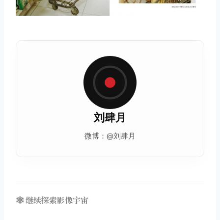
刘肆月
微博：@刘肆月
🕸️ 继续探索影像宇宙