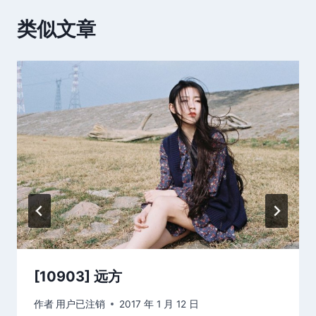
类似文章
[10903] 远方
作者
用户已注销
2017 年 1 月 12 日