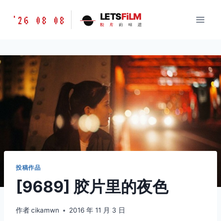
跳
胶
LETS
FiLM
'26 08 08
到
胶
片
的
味
道
片
内
的
容
味
道
LETSFILM
投稿作品
[9689] 胶片里的夜色
作者
cikamwn
2016 年 11 月 3 日