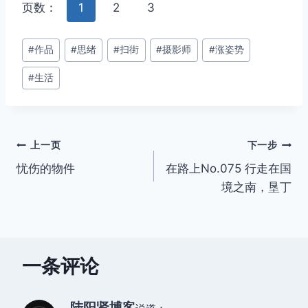
页数：
1
2
3
文
#
作品
#
思绪
#
扫街
#
摄影师
#
涨姿势
章
#
生活
标
签：
文
上一页
下一步
忧伤的物件
在路上No.075 行走在国
章
境之南，垦丁
导
航
一条评论
陆阳贤博客