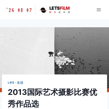
跳
胶
LETS
FiLM
'26 08 07
到
胶
片
的
味
道
片
内
的
容
味
道
LETSFILM
LIFE · 生活
2013国际艺术摄影比赛优
秀作品选