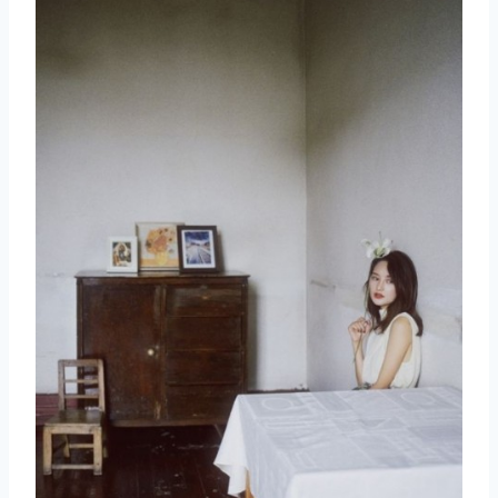
取消
搜索