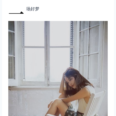
一
场好梦