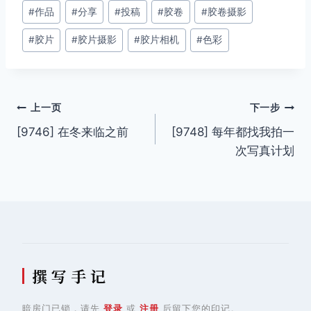
文
#
作品
#
分享
#
投稿
#
胶卷
#
胶卷摄影
章
#
胶片
#
胶片摄影
#
胶片相机
#
色彩
标
签：
文
上一页
下一步
[9746] 在冬来临之前
[9748] 每年都找我拍一
章
次写真计划
导
航
撰 写 手 记
暗房门已锁，请先
登录
或
注册
后留下您的印记。