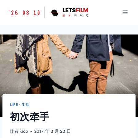
跳
胶
LETS
FiLM
'26 08 10
到
胶
片
的
味
道
片
内
的
容
味
道
LETSFILM
LIFE · 生活
初次牵手
作者
Kido
2017 年 3 月 20 日