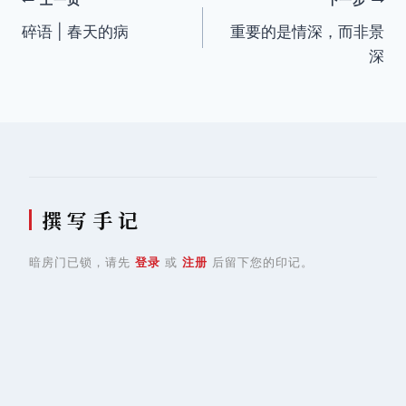
文
上一页
下一步
碎语 | 春天的病
重要的是情深，而非景
章
深
导
航
撰 写 手 记
暗房门已锁，请先
登录
或
注册
后留下您的印记。