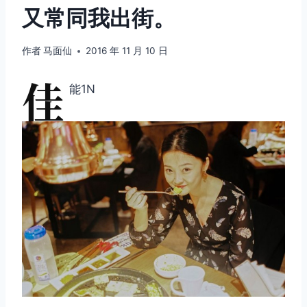
又常同我出街。
作者
马面仙
2016 年 11 月 10 日
佳
能1N