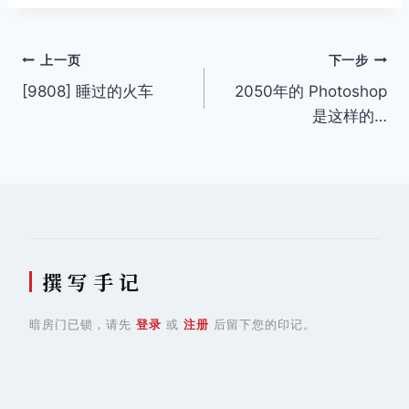
文
上一页
下一步
[9808] 睡过的火车
2050年的 Photoshop
章
是这样的…
导
航
撰 写 手 记
暗房门已锁，请先
登录
或
注册
后留下您的印记。