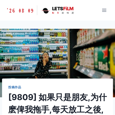
跳
胶
LETS
FiLM
'26 08 09
到
胶
片
的
味
道
片
内
的
容
味
道
LETSFILM
投稿作品
[9809] 如果只是朋友,为什
麽俾我拖手,每天放工之後,