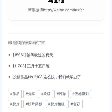
马面仙
新浪微博http://weibo.com/luxfar
🕸️ 继续探索影像宇宙
•
[15961] 被风吹过的夏天
•
[11703] 正月十五日晚
•
投稿
作品
No.2108 这么快，我们就毕业了
文
#
作品
#
分享
#
投稿
#
胶卷
#
胶卷摄影
章
#
胶片
#
胶片摄影
#
胶片相机
#
色彩
标
签：