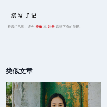
撰 写 手 记
暗房门已锁，请先
登录
或
注册
后留下您的印记。
类似文章