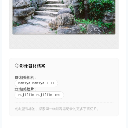
影像器材档案
📷 相关相机：
Mamiya Mamiya 7 II
🎞️ 相关
胶片
：
Fujifilm Fujifilm 160
点击型号标签，探索同一物理容器记录的更多宇宙切片。