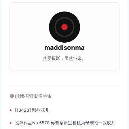
maddisonma
热爱摄影，虽然业余。
🕸️ 继续探索影像宇宙
•
[18423] 那些花儿
•
投稿
作品
No.5578 你曾拿起过相机为母亲拍一张胶片