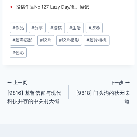
•
投稿作品No.127 Lazy Day/夏。游记
文
#
作品
#
分享
#
投稿
#
生活
#
胶卷
章
#
胶卷摄影
#
胶片
#
胶片摄影
#
胶片相机
标
签：
#
色彩
文
上一页
下一步
[9816] 基督信仰与现代
[9818] 门头沟的秋天味
章
科技并存的中关村大街
道
导
航