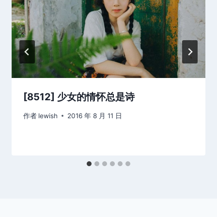
[8512] 少女的情怀总是诗
作者
lewish
2016 年 8 月 11 日