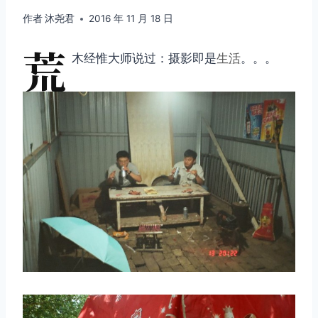
作者
沐尧君
2016 年 11 月 18 日
荒
木经惟大师说过：摄影即是
生活
。。。