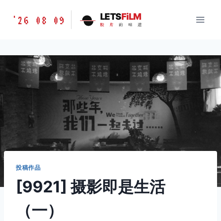
跳
胶
LETS
FiLM
'26 08 09
到
胶
片
的
味
道
片
内
的
容
味
道
LETSFILM
投稿作品
[9921] 摄影即是生活
（一）