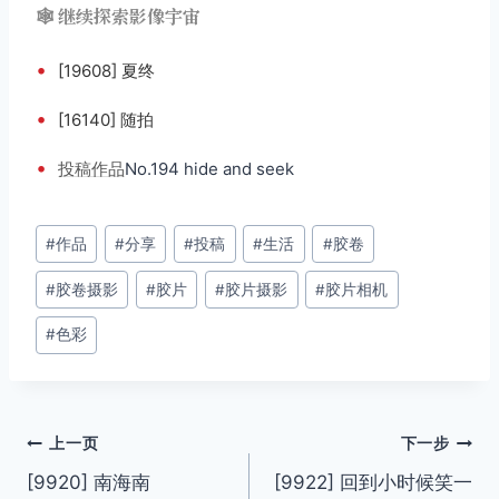
🕸️ 继续探索影像宇宙
•
[19608] 夏终
•
[16140] 随拍
•
投稿
作品
No.194 hide and seek
文
#
作品
#
分享
#
投稿
#
生活
#
胶卷
章
#
胶卷摄影
#
胶片
#
胶片摄影
#
胶片相机
标
签：
#
色彩
文
上一页
下一步
[9920] 南海南
[9922] 回到小时候笑一
章