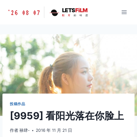
跳
胶
LETS
FiLM
'26 08 07
到
胶
片
的
味
道
片
内
的
容
味
道
LETSFILM
投稿作品
[9959] 看阳光落在你脸上
作者
禄肆-
2016 年 11 月 21 日