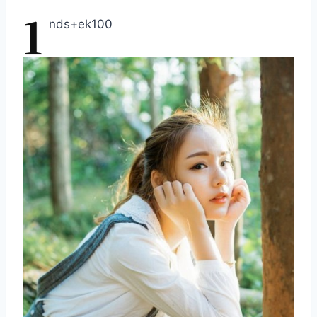
1
nds+ek100