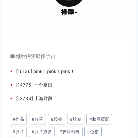
禄肆-
🕸️ 继续探索影像宇宙
•
[16136] pink！pink！pink！
•
[14775] 一个夏日
•
[12734] 上海片段
文
#
作品
#
分享
#
投稿
#
胶卷
#
胶卷摄影
章
#
胶片
#
胶片摄影
#
胶片相机
#
色彩
标