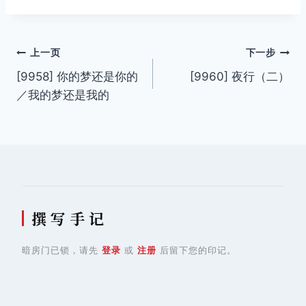
签：
文
上一页
下一步
[9958] 你的梦还是你的
[9960] 夜行（二）
章
／我的梦还是我的
导
航
撰 写 手 记
暗房门已锁，请先
登录
或
注册
后留下您的印记。