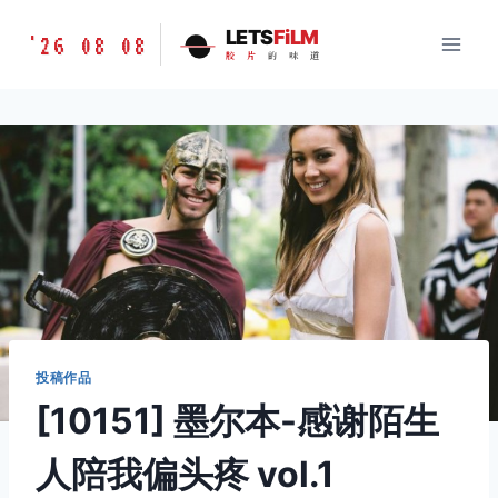
跳
胶
LETS
FiLM
'26 08 08
到
胶
片
的
味
道
片
内
的
容
味
道
LETSFILM
投稿作品
[10151] 墨尔本-感谢陌生
人陪我偏头疼 vol.1