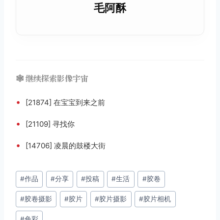
毛阿酥
🕸️ 继续探索影像宇宙
•
[21874] 在宝宝到来之前
•
[21109] 寻找你
•
[14706] 凌晨的鼓楼大街
文
#
作品
#
分享
#
投稿
#
生活
#
胶卷
章
#
胶卷摄影
#
胶片
#
胶片摄影
#
胶片相机
标
签：
#
色彩