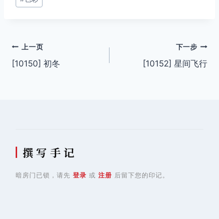
文
上一页
下一步
[10150] 初冬
[10152] 星间飞行
章
导
航
撰 写 手 记
暗房门已锁，请先
登录
或
注册
后留下您的印记。