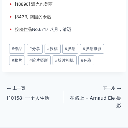
•
[18898] 漏光也美丽
•
[8439] 南国的余温
•
投稿
作品
No.6717 八月，清迈
文
#
作品
#
分享
#
投稿
#
胶卷
#
胶卷摄影
章
#
胶片
#
胶片摄影
#
胶片相机
#
色彩
标
签：
文
上一页
下一步
[10158] 一个人生活
在路上 – Arnaud Ele 摄
章
影
导
航