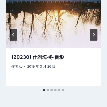
[20230] 什剎海·冬·倒影
作者
ko
2019 年 3 月 26 日