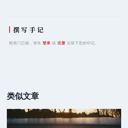
撰 写 手 记
暗房门已锁，请先
登录
或
注册
后留下您的印记。
类似文章