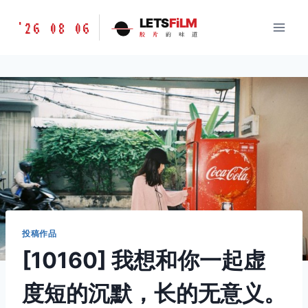
跳
胶
LETS
FiLM
'26 08 06
到
胶
片
的
味
道
片
内
的
容
味
道
LETSFILM
投稿作品
[10160] 我想和你一起虚
度短的沉默，长的无意义。