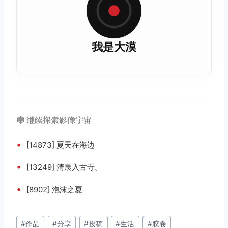
我是大漠
🕸️ 继续探索影像宇宙
•
[14873] 夏天在海边
•
[13249] 清晨入古寺。
•
[8902] 泡沫之夏
文
#
作品
#
分享
#
投稿
#
生活
#
胶卷