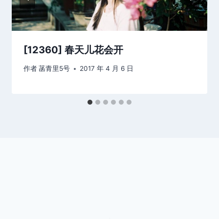
[12360] 春天儿花会开
作者
菡青里5号
2017 年 4 月 6 日