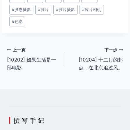
章
#
胶卷摄影
#
胶片
#
胶片摄影
#
胶片相机
标
签：
#
色彩
文
上一页
下一步
[10202] 如果生活是一
[10204] 十二月的起
章
部电影
点，在北京追过风。
导
航
撰 写 手 记