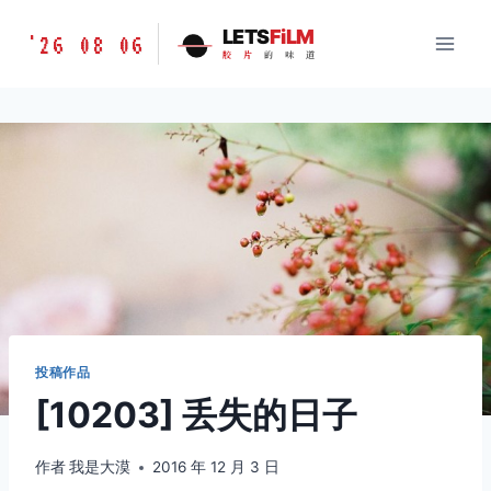
跳
胶
LETS
FiLM
'26 08 06
到
胶
片
的
味
道
片
内
的
容
味
道
LETSFILM
投稿作品
[10203] 丢失的日子
作者
我是大漠
2016 年 12 月 3 日