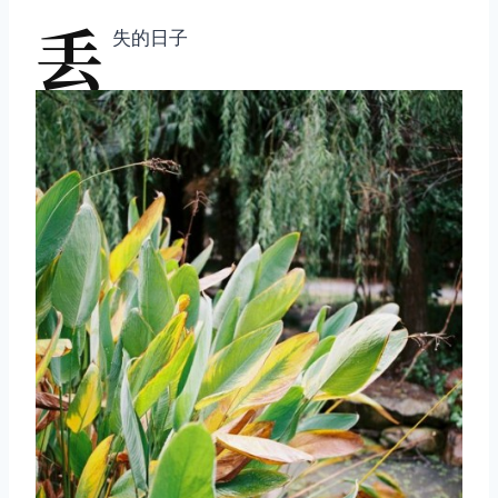
丢
失的日子