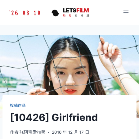
跳
胶
LETS
FiLM
'26 08 10
到
胶
片
的
味
道
片
内
的
容
味
道
LETSFILM
投稿作品
[10426] Girlfriend
作者
张阿宝爱拍照
2016 年 12 月 17 日