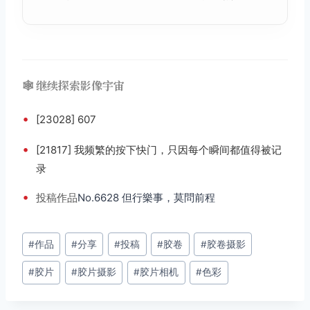
🕸️ 继续探索影像宇宙
•
[23028] 607
•
[21817] 我频繁的按下快门，只因每个瞬间都值得被记
录
•
投稿
作品
No.6628 但行樂事，莫問前程
文
#
作品
#
分享
#
投稿
#
胶卷
#
胶卷摄影
章
#
胶片
#
胶片摄影
#
胶片相机
#
色彩
标
签：