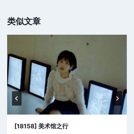
类似文章
[18158] 美术馆之行