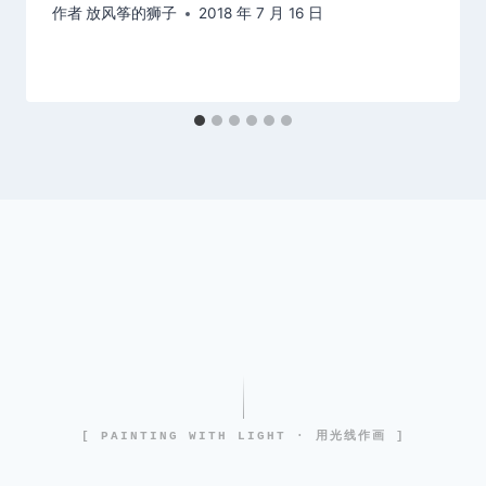
作者
放风筝的狮子
2018 年 7 月 16 日
[ PAINTING WITH LIGHT · 用光线作画 ]