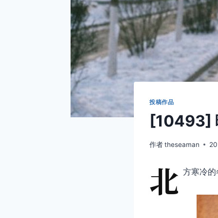
投稿作品
[1049
作者
theseaman
20
北
方寒冷的