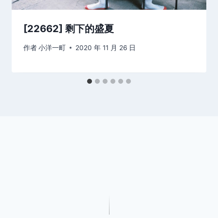
[22662] 剩下的盛夏
作者
小洋一町
2020 年 11 月 26 日