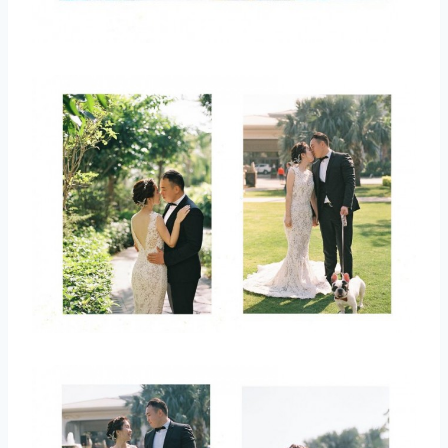
取消
搜索