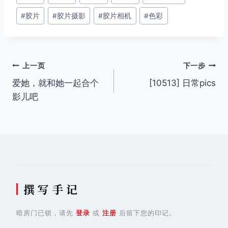
章
#
胶片
#
胶片摄影
#
胶片相机
#
色彩
标
签：
文
上一页
下一步
爱她，就和她一起合个
[10513] 日常pics
章
影儿吧
导
航
撰 写 手 记
暗房门已锁，请先
登录
或
注册
后留下您的印记。