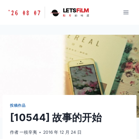
跳
胶
LETS
FiLM
'26 08 07
到
胶
片
的
味
道
片
内
的
容
味
道
LETSFILM
投稿作品
[10544] 故事的开始
作者
一枝辛夷
2016 年 12 月 24 日