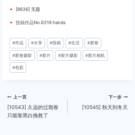
•
[8636] 无题
•
投稿
作品
No.6319 hands
文
#
作品
#
分享
#
投稿
#
生活
#
胶卷
章
#
胶卷摄影
#
胶片
#
胶片摄影
#
胶片相机
标
签：
#
色彩
文
上一页
下一步
[10543] 久远的过期卷
[10545] 秋天到冬天
章
只能靠黑白挽救了
导