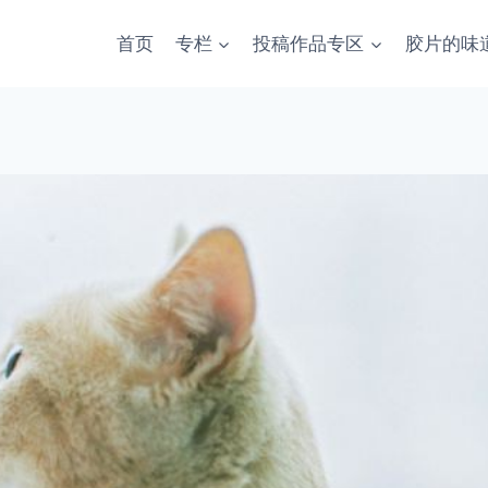
首页
专栏
投稿作品专区
胶片的味