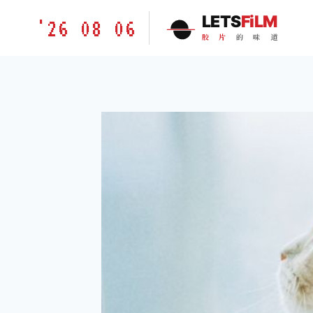
跳
胶
LETS
FiLM
'26 08 06
到
片
胶
片
的
味
道
内
的
容
味
道
LETSFILM