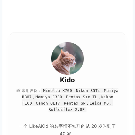
Kido
📸 常用设备：
Minolta X700，Nikon 35Ti，Mamiya
RB67，Mamiya C330，Pentax Six TL，Nikon
F100，Canon QL17，Pentax SP，Leica M6，
Rolleiflex 2.8F
一个 LikeAKid 的名字恬不知耻的从 20 岁叫到了
40 岁。