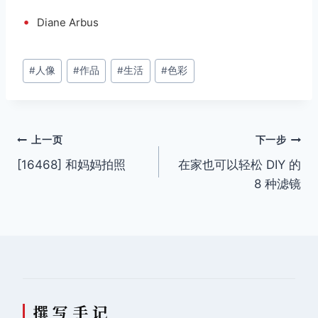
•
Diane Arbus
文
#
人像
#
作品
#
生活
#
色彩
章
标
签：
文
上一页
下一步
[16468] 和妈妈拍照
在家也可以轻松 DIY 的
章
8 种滤镜
导
航
撰 写 手 记