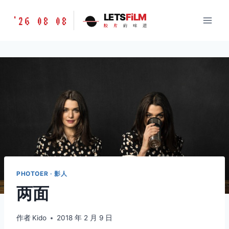
跳
胶
LETS
FiLM
'26 08 08
到
胶
片
的
味
道
片
内
的
容
味
道
LETSFILM
PHOTOER · 影人
两面
作者
Kido
2018 年 2 月 9 日