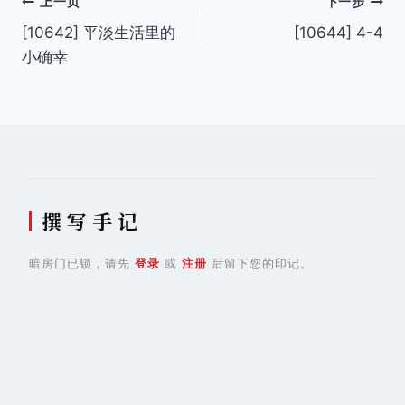
文
上一页
下一步
[10642] 平淡生活里的
[10644] 4-4
章
小确幸
导
航
撰 写 手 记
暗房门已锁，请先
登录
或
注册
后留下您的印记。