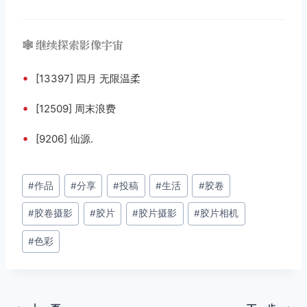
🕸️ 继续探索影像宇宙
•
[13397] 四月 无限温柔
•
[12509] 周末浪费
•
[9206] 仙源.
文
#
作品
#
分享
#
投稿
#
生活
#
胶卷
章
#
胶卷摄影
#
胶片
#
胶片摄影
#
胶片相机
标
签：
#
色彩