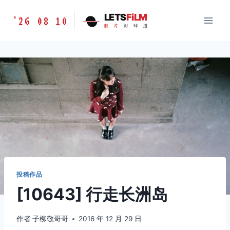
跳
胶
LETS
FiLM
'26 08 10
到
胶
片
的
味
道
片
内
的
容
味
道
LETSFILM
投稿作品
[10643] 行走长洲岛
作者
子柳敬哥哥
2016 年 12 月 29 日