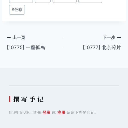
签：
#
色彩
文
上一页
下一步
[10775] 一座孤岛
[10777] 北京碎片
章
导
航
撰 写 手 记
暗房门已锁，请先
登录
或
注册
后留下您的印记。