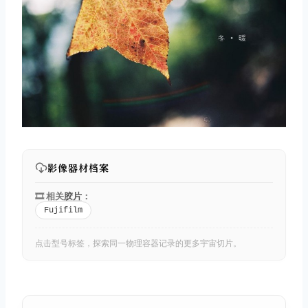
影像器材档案
🎞️ 相关
胶片
：
Fujifilm
点击型号标签，探索同一物理容器记录的更多宇宙切片。