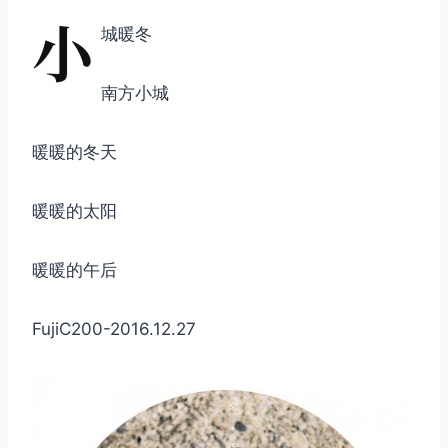
小
城暖冬
南方小城
暖暖的冬天
暖暖的太阳
暖暖的午后
FujiC200-2016.12.27