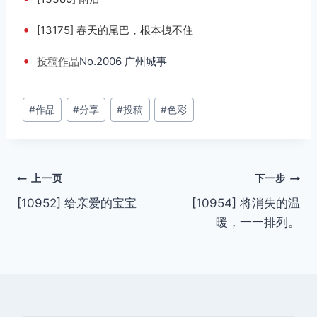
•
[13175] 春天的尾巴，根本拽不住
•
投稿
作品
No.2006 广州城事
文
#
作品
#
分享
#
投稿
#
色彩
章
标
签：
文
上一页
下一步
[10952] 给亲爱的宝宝
[10954] 将消失的温
章
暖，一一排列。
导
航