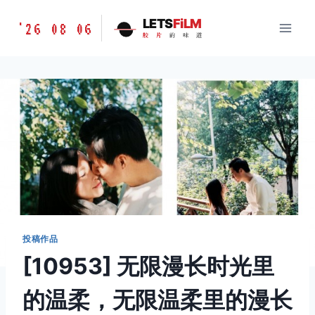
跳
胶
LETS
FiLM
'26 08 06
到
胶
片
的
味
道
片
内
的
容
味
道
LETSFILM
投稿作品
[10953] 无限漫长时光里
的温柔，无限温柔里的漫长