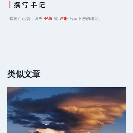
撰 写 手 记
暗房门已锁，请先
登录
或
注册
后留下您的印记。
类似文章