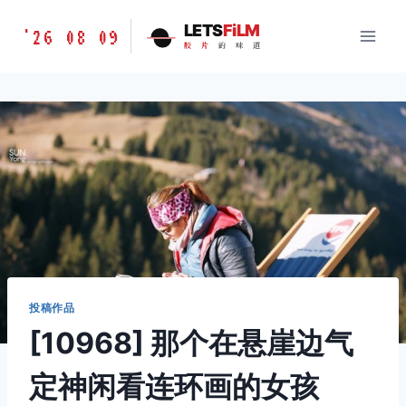
跳
胶
LETS
FiLM
'26 08 09
到
胶
片
的
味
道
片
内
的
容
味
道
LETSFILM
投稿作品
[10968] 那个在悬崖边气
定神闲看连环画的女孩