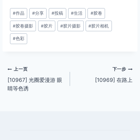
文
#
作品
#
分享
#
投稿
#
生活
#
胶卷
章
#
胶卷摄影
#
胶片
#
胶片摄影
#
胶片相机
标
签：
#
色彩
文
上一页
下一步
[10967] 光圈爱漫游 眼
[10969] 在路上
章
睛等色诱
导
航