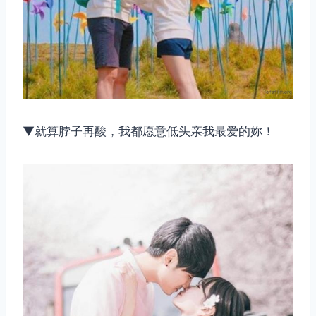
▼就算脖子再酸，我都愿意低头亲我最爱的妳！