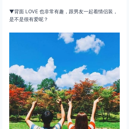
▼背面 LOVE 也非常有趣，跟男友一起着情侣装，
是不是很有爱呢？