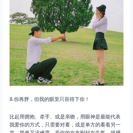
8.你再胖，但我的眼里只容得下你！
比起用拥抱、牵手、或是亲吻，用眼神是最能代表
我爱你的方式，只需要对看，或是单方的看着另一
半，简单又没难度，若你的女友刚好在生气，就捕