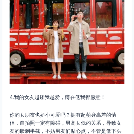
4.我的女友越矮我越爱，蹲在低我都愿意！
你的女朋友也娇小可爱吗？拥有超萌身高差的情
侣，自拍照一定有障碍，男高女低的关系，导致女
友的脸剩半截，不妨男友们贴心点，不管是低下头