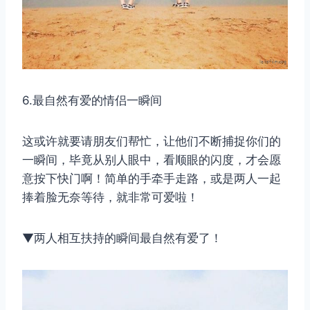
6.最自然有爱的情侣一瞬间
这或许就要请朋友们帮忙，让他们不断捕捉你们的
一瞬间，毕竟从别人眼中，看顺眼的闪度，才会愿
意按下快门啊！简单的手牵手走路，或是两人一起
捧着脸无奈等待，就非常可爱啦！
▼两人相互扶持的瞬间最自然有爱了！