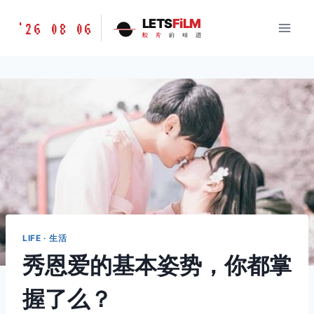
跳
胶
LETS
FiLM
'26 08 06
到
胶
片
的
味
道
片
内
的
容
味
道
LETSFILM
LIFE · 生活
秀恩爱的基本姿势，你都掌
握了么？