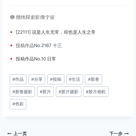
🕸️ 继续探索影像宇宙
•
[22111] 说是人生无常，却也是人生之常
•
投稿
作品
No.2167 十三
•
投稿作品No.10 日常
文
#
作品
#
分享
#
投稿
#
生活
#
胶卷
章
#
胶卷摄影
#
胶片
#
胶片摄影
#
胶片相机
标
签：
#
色彩
文
上一页
下一步