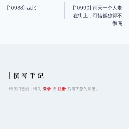
[10988] 西北
[10990] 雨天一个人走
章
在街上，可惜孤独得不
导
彻底
航
撰 写 手 记
暗房门已锁，请先
登录
或
注册
后留下您的印记。