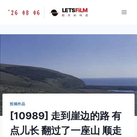
跳
胶
LETS
FiLM
'26 08 06
到
胶
片
的
味
道
片
内
的
容
味
道
LETSFILM
投稿作品
[10989] 走到崖边的路 有
点儿长 翻过了一座山 顺走