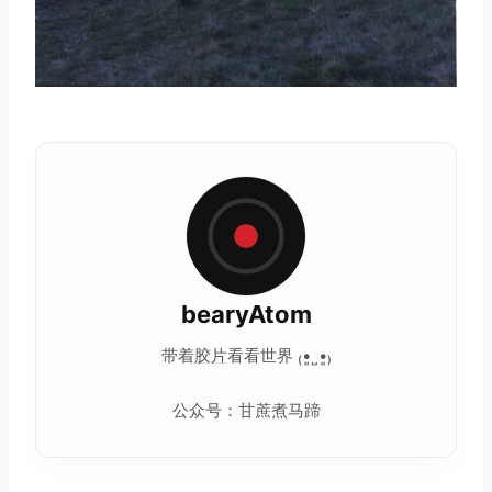
bearyAtom
带着
胶片
看看世界 ₍•͈˽•͈₎
公众号：甘蔗煮马蹄